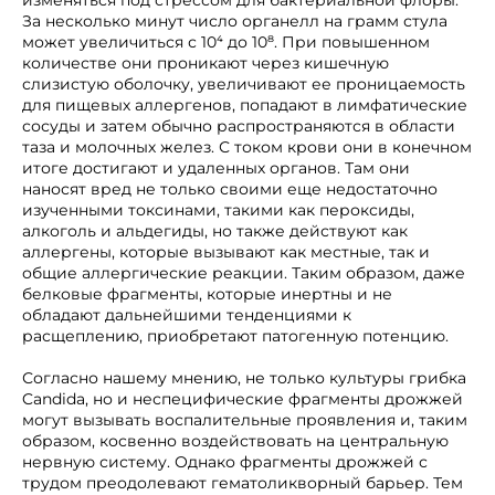
изменяться под стрессом для бактериальной флоры.
За несколько минут число органелл на грамм стула
может увеличиться с 10⁴ до 10⁸. При повышенном
количестве они проникают через кишечную
слизистую оболочку, увеличивают ее проницаемость
для пищевых аллергенов, попадают в лимфатические
сосуды и затем обычно распространяются в области
таза и молочных желез. С током крови они в конечном
итоге достигают и удаленных органов. Там они
наносят вред не только своими еще недостаточно
изученными токсинами, такими как пероксиды,
алкоголь и альдегиды, но также действуют как
аллергены, которые вызывают как местные, так и
общие аллергические реакции. Таким образом, даже
белковые фрагменты, которые инертны и не
обладают дальнейшими тенденциями к
расщеплению, приобретают патогенную потенцию.
Согласно нашему мнению, не только культуры грибка
Candida, но и неспецифические фрагменты дрожжей
могут вызывать воспалительные проявления и, таким
образом, косвенно воздействовать на центральную
нервную систему. Однако фрагменты дрожжей с
трудом преодолевают гематоликворный барьер. Тем