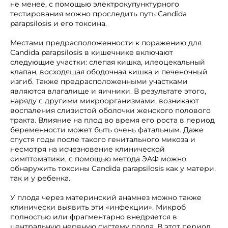
не менее, с помощью электрокупунктурного
тестирования можно проследить путь Candida
parapsilosis и его токсина.
Местами предрасположенности к поражению для
Candida parapsilosis в кишечнике включают
следующие участки: слепая кишка, илеоцекальный
клапан, восходящая ободочная кишка и печеночный
изгиб. Также предрасположенными участками
являются влагалище и яичники. В результате этого,
наряду с другими микроорганизмами, возникают
воспаления слизистой оболочки женского полового
тракта. Влияние на плод во время его роста в период
беременности может быть очень фатальным. Даже
спустя годы после такого генитального микоза и
несмотря на исчезновение клинической
симптоматики, с помощью метода ЭАФ можно
обнаружить токсины Candida parapsilosis как у матери,
так и у ребенка.
У плода через материнский анамнез можно также
клинически выявить эти «инфекции». Микроб
полностью или фрагментарно внедряется в
центральную нервную систему плода. В этот период