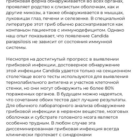
грибковая форма обнаруживается во всех органах,
проявляет родство к слизистым оболочкам, как и
другие микозы, а также обнаруживается в мышцах,
луковицах глаз, печени и селезенке. В специальной
литературе этот гриб обычно рассматривается как
компаньон пациентов с иммунодефицитом. Однако
наш опыт показывает, что появление Candida
parapsilosis не зависит от состояния иммунной
системы.
Несмотря на достигнутый прогресс в выявлении
грибковой инфекции, достоверное обнаружение
этой инфекции Candida удается только на секционном
столе.Чаще всего тесты используются для выявления
термолабильного антигена и участков клеточной
стенки, но они могут обнаружить не более 80%
пораженных органов. В будущем можно надеяться,
что сочетание обоих тестов даст лучшие результаты.
Для обычного лабораторного анализа обнаружение
грибковой инфекции в нервном веществе, мозговых
оболочках и субстрате головного мозга является
особенно трудным. В любом случае эта
диссеминированная грибковая инфекция всегда
клинически протекает с синдромами