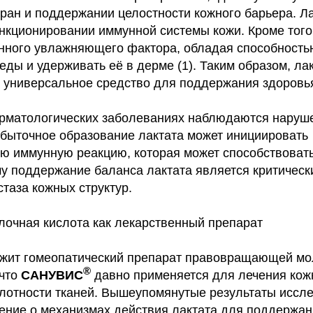
ран и поддержании целостности кожного барьера. Ла
нкционировании иммунной системы кожи. Кроме того,
енного увлажняющего фактора, обладая способность
ды и удерживать её в дерме (1). Таким образом, ла
к универсальное средство для поддержания здоровь
рматологических заболеваниях наблюдаются наруш
Избыточное образование лактата может инициировать
ю иммунную реакцию, которая может способствоват
му поддержание баланса лактата является критичес
таза кожных структур.
очная кислота как лекарственный препарат
жит гомеопатический препарат правовращающей мо
®
 что
САНУВИС
давно применяется для лечения кож
лотности тканей. Вышеупомянутые результаты иссл
ение о механизмах действия лактата для поддержан