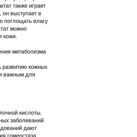
ктат также играет
 он выступает в
ю поглощать влагу
ктат можно
я кожи.
ения метаболизма
ь развитию кожных
ки важным для
лочной кислоты.
ных заболеваний
едований дают
ия гомеостаза