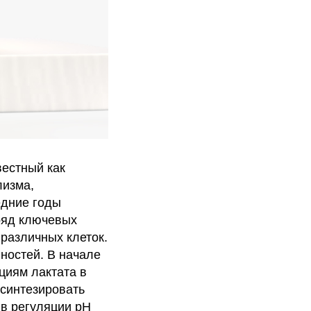
вестный как
лизма,
едние годы
ряд ключевых
различных клеток.
вностей. В начале
циям лактата в
 синтезировать
 в регуляции pH