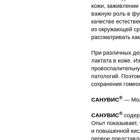
кожи, заживлении 
важную роль в фу
качестве естеств
из окружающей сре
рассматривать ка
При различных де
лактата в коже. 
провоспалительну
патологий. Поэто
сохранения гомеос
®
САНУВИС
— Мол
®
САНУВИС
содер
Опыт показывает,
и повышенной кис
первое представл