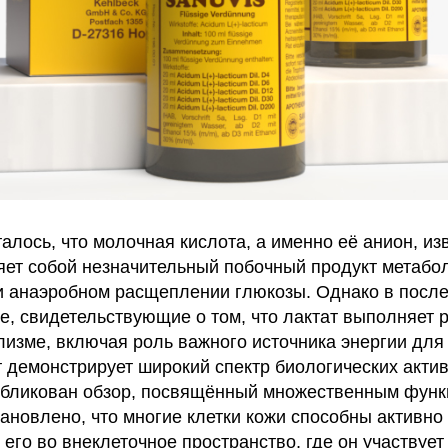
алось, что молочная кислота, а именно её анион, из
ляет собой незначительный побочный продукт метабо
 анаэробном расщеплении глюкозы. Однако в посл
е, свидетельствующие о том, что лактат выполняет 
изме, включая роль важного источника энергии для 
т демонстрирует широкий спектр биологических акти
убликован обзор, посвящённый множественным функ
ановлено, что многие клетки кожи способны активно
 его во внеклеточное пространство, где он участвует