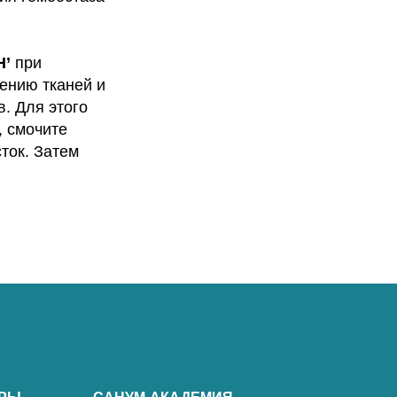
Н’
при
ению тканей и
. Для этого
, смочите
ток. Затем