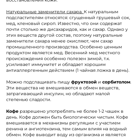
восстановления кожи.
Натуральные заменители сахара.
К натуральным
подсластителям относятся: сгущенный грушевый сок,
мед, кленовый сироп. Известно, что они содержат
почти столько же дисахаридов, как и сахар. Однако у
этих веществ другой состав, поэтому натуральные
заменители сахара менее окисляют, чем сахар
промышленного производства. Особенно ценным
продуктом является мед. Весенний мед местного
происхождения особенно полезен зимой, т.к.
усиливает иммунитет и обладает хорошим
антиаллергенным действием (1 чайная ложка в день).
Можно подслащивать пищу
фруктозой
и
сорбитолом
.
Эти вещества не вмешиваются в обмен веществ,
затрагивающий инсулин, но обладают малой
степенью сладости.
Кофе
разрешено употреблять не более 1-2 чашек в
день. Кофе должен быть биологически чистым. Кофе
вмешивается в механизмы регуляции с участием
ренина и ангиотензина, тем самым влияя на водный
обмен. Кофе выводит воду из организма и является