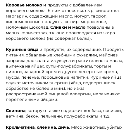
Коровье молоко
и продукты с добавлением
коровьего молока. К ним относятся: сыр, сыворотка,
маргарин, содержащий масло, йогурт, творог,
кисломолочные продукты, кефир, мороженое,
молочный шоколад.
Сливки и масло
позволены в
малых количествах, т.к. они производятся из жира
коровьего молока (не содержат белка).
Куриные яйца
и продукты, их содержащие. Продукты
питания, обваленные хлебными сухарями, майонез,
заправка для салата из уксуса и растительного масла,
выпечка на яйцах, супы-полуфабрикаты, торты и
пироги, заварной крем и другие десертные крема,
муссы, печенье, порошковые напитки. Куриные яйца
служат источником энергии (яйца, подвергшиеся
обработке не более 3 мин.), но из-за
распространенной пищевой аллергии, их заменяют
перепелиными яйцами.
Свинина
, которую также содержит колбаса, сосиски,
ветчина, бекон, пельмени, полуфабрикаты и т.д.
Крольчатина, оленина, дичь
. Мясо животных, убитых