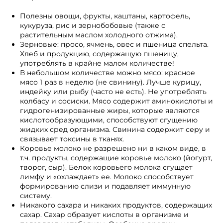
Полезны овощи, фрукты, каштаны, картофель,
кукуруза, рис и зернобобовые (также с
растительным маслом холодного отжима).
Зерновые: просо, ячмень, овес и пшеница спельта.
Хлеб и продукцию, содержащую пшеницу,
употреблять в крайне малом количестве!
В небольшом количестве можно мясо: красное
мясо 1 раз в неделю (не свинину). Лучше курицу,
индейку или рыбу (часто не есть). Не употреблять
колбасу и сосиски. Мясо содержит аминокислоты и
гидрогенизированные жиры, которые являются
кислотообразующими, способствуют сгущению
жидких сред организма. Свинина содержит серу и
связывает токсины в тканях.
Коровье молоко не разрешено ни в каком виде, в
т.ч. продукты, содержащие коровье молоко (йогурт,
творог, сыр). Белок коровьего молока сгущает
лимфу и «охлаждает» ее. Молоко способствует
формированию слизи и подавляет иммунную
систему.
Никакого сахара и никаких продуктов, содержащих
сахар. Сахар образует кислоты в организме и