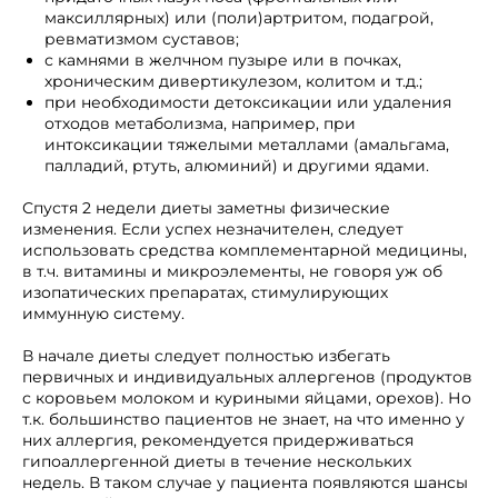
максиллярных) или (поли)артритом, подагрой,
ревматизмом суставов;
с камнями в желчном пузыре или в почках,
хроническим дивертикулезом, колитом и т.д.;
при необходимости детоксикации или удаления
отходов метаболизма, например, при
интоксикации тяжелыми металлами (амальгама,
палладий, ртуть, алюминий) и другими ядами.
Спустя 2 недели диеты заметны физические
изменения. Если успех незначителен, следует
использовать средства комплементарной медицины,
в т.ч. витамины и микроэлементы, не говоря уж об
изопатических препаратах, стимулирующих
иммунную систему.
В начале диеты следует полностью избегать
первичных и индивидуальных аллергенов (продуктов
с коровьем молоком и куриными яйцами, орехов). Но
т.к. большинство пациентов не знает, на что именно у
них аллергия, рекомендуется придерживаться
гипоаллергенной диеты в течение нескольких
недель. В таком случае у пациента появляются шансы