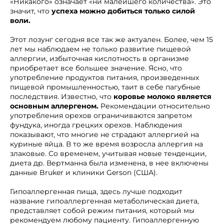
«Никакого» означает «ни малейшего количества». Это
значит, что
успеха можно добиться только силой
воли.
Этот лозунг сегодня все так же актуален. Более, чем 15
лет мы наблюдаем не только развитие пищевой
аллергии, избыточная кислотность в организме
приобретает все большее значение. Ясно, что
употребление продуктов питания, произведенных
пищевой промышленностью, таит в себе пагубные
последствия. Известно, что
коровье молоко является
основным аллергеном.
Рекомендации относительно
употребления орехов ограничиваются запретом
фундука, иногда грецких орехов. Наблюдения
показывают, что многие не страдают аллергией на
куриные яйца. В то же время возросла аллергия на
злаковые. Со временем, учитывая новые тенденции,
диета др. Вертманна была изменена, в нее включены
данные Bruker и клиники Gerson (США).
Гипоаллергенная пища, здесь лучше подходит
название гипоаллергенная метаболическая диета,
представляет собой режим питания, который мы
рекомендуем любому пациенту. Гипоаллергенную