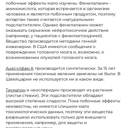
побочные эффекты мало изучены. Фенилаланин -
аминокислота, которая встречается в организме
человека и является побочным продуктом, поэтому
аспартам также считается «натуральным»
подсластителем. Однако фенилаланин может
оказывать серьезное нейротоксичное действие
(например, у пациентов с фенилкетонурией).
Вещество производится методами генной
инженерии. В США имеются сообщения о
повреждении головного мозга и, возможно, о
возникновении опухолей головного мозга.
Ацесулфам K
производится синтетически. За 15 лет
применения токсичные явления замечены не были. В
Швейцарии не используется ни в каком виде.
Тауматин
и неосперидин производят из растения
(листья стевии). Эти подсластители обладают
высокой степенью сладости. Пока побочные эффекты
неизвестны, но имеется слишком мало
токсикологических данных, поэтому эти вещества
разрешено использовать только для внешнего
применения, например, для защиты и