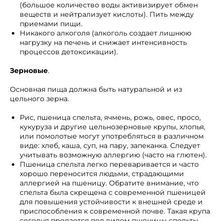
(большое количество воды активизирует обмен
веществ и нейтрализует кислоты). Пить между
приемами пищи.
Никакого алкоголя (алкоголь создает лишнюю
нагрузку на печень и снижает интенсивность
процессов детоксикации).
Зерновые
.
Основная пища должна быть натуральной и из
цельного зерна.
Рис, пшеница спельта, ячмень, рожь, овес, просо,
кукуруза и другие цельнозерновые крупы, хлопья,
или помолотые могут употребляться в различном
виде: хлеб, каша, суп, на пару, запеканка. Следует
учитывать возможную аллергию (часто на глютен).
Пшеница спельта легко переваривается и часто
хорошо переносится людьми, страдающими
аллергией на пшеницу. Обратите внимание, что
спельта была скрещена с современной пшеницей
для повышения устойчивости к внешней среде и
приспособления к современной почве. Такая крупа
сегодня продается под видом пшеницы спельты.