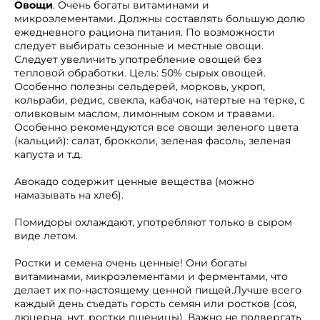
Овощи
. Очень богаты витаминами и
микроэлементами. Должны составлять большую долю
ежедневного рациона питания. По возможности
следует выбирать сезонные и местные овощи.
Следует увеличить употребление овощей без
тепловой обработки. Цель: 50% сырых овощей.
Особенно полезны сельдерей, морковь, укроп,
кольраби, редис, свекла, кабачок, натертые на терке, с
оливковым маслом, лимонным соком и травами.
Особенно рекомендуются все овощи зеленого цвета
(кальций): салат, брокколи, зеленая фасоль, зеленая
капуста и т.д.
Авокадо содержит ценные вещества (можно
намазывать на хлеб).
Помидоры охлаждают, употребляют только в сыром
виде летом.
Ростки и семена очень ценные! Они богаты
витаминами, микроэлементами и ферментами, что
делает их по-настоящему ценной пищей.Лучше всего
каждый день съедать горсть семян или ростков (соя,
люцерна, нут, ростки пшеницы). Важно не подвергать