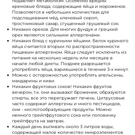
подавляет метаболизм. Особенно вредны
кремовые блюда, содержащие яйца и мороженое.
Позволяется в небольших количествах для
подслащивания мёд, кленовый сироп,
тростниковый сахар, сгущенный грушевый сок.
Никаких орехов. Для многих фундук и грецкий
орех являются сильными аллергенами.
Никаких блюд с куриными яйцами. Белок куриного
яйца считается вторым по распространенности
пищевым аллергеном. Яйца следует исключить из
питания на несколько недель или месяцев в
начале любой диеты. Позднее разрешается
употреблять яйца, варившиеся в течение 3-х минут.
Можно с осторожностью употреблять апельсины,
мандарины и киви.
Никаких фруктовых соков! Никаких фруктов
вечером, т.к. они вызывают брожение, образуются
спирты, все это перегружает печень. Цитрусовые
часто содержат аллергены и много пестицидов,
они - кислотообразующие продукты. Можно
немного грейпфрутового сока или половинку
грейпфрута на завтрак.
Каждый день выпивать около 3 литров воды,
содержащей малое количество микроэлементов