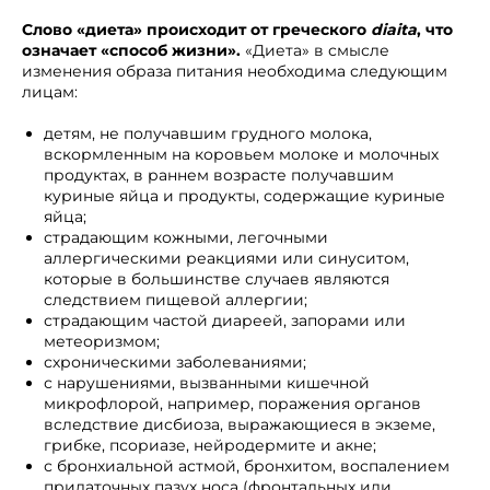
Слово «диета» происходит от греческого
diaita
, что
означает «способ жизни».
«Диета» в смысле
изменения образа питания необходима следующим
лицам:
детям, не получавшим грудного молока,
вскормленным на коровьем молоке и молочных
продуктах, в раннем возрасте получавшим
куриные яйца и продукты, содержащие куриные
яйца;
страдающим кожными, легочными
аллергическими реакциями или синуситом,
которые в большинстве случаев являются
следствием пищевой аллергии;
страдающим частой диареей, запорами или
метеоризмом;
схроническими заболеваниями;
с нарушениями, вызванными кишечной
микрофлорой, например, поражения органов
вследствие дисбиоза, выражающиеся в экземе,
грибке, псориазе, нейродермите и акне;
с бронхиальной астмой, бронхитом, воспалением
придаточных пазух носа (фронтальных или