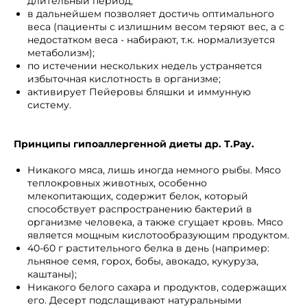
длительный период;
в дальнейшем позволяет достичь оптимального
веса (пациенты с излишним весом теряют вес, а с
недостатком веса - набирают, т.к. нормализуется
метаболизм);
по истечении нескольких недель устраняется
избыточная кислотность в организме;
активирует Пейеровы бляшки и иммунную
систему.
Принципы гипоаллергенной диеты др. Т.Рау.
Никакого мяса, лишь иногда немного рыбы. Мясо
теплокровных животных, особенно
млекопитающих, содержит белок, который
способствует распространению бактерий в
организме человека, а также сгущает кровь. Мясо
является мощным кислотообразующим продуктом.
40-60 г растительного белка в день (например:
льняное семя, горох, бобы, авокадо, кукуруза,
каштаны);
Никакого белого сахара и продуктов, содержащих
его. Десерт подслащивают натуральными