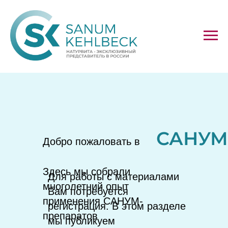
Главная
→
САНУМ-Академия
→
САНУМ-Диета
САНУМ
Добро пожаловать в
Здесь мы собрали
Для работы с материалами
многолетний опыт
Вам потребуется
применения САНУМ-
регистрация. В этом разделе
препаратов
мы публикуем